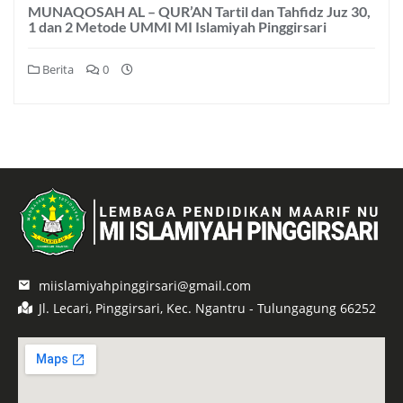
MUNAQOSAH AL – QUR’AN Tartil dan Tahfidz Juz 30,
1 dan 2 Metode UMMI MI Islamiyah Pinggirsari
Berita
0
miislamiyahpinggirsari@gmail.com
Jl. Lecari, Pinggirsari, Kec. Ngantru - Tulungagung 66252