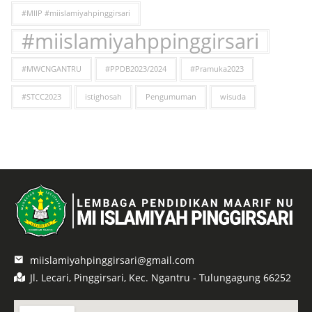
#MIIP #miislamiyahpinggirsari
#miislamiyahppinggirsari
#MWCNGANTRU
#PPDB2023/2024
#Pramuka2023
#STCC2023
istighosah
Pengumuman
wisuda
miislamiyahpinggirsari@gmail.com
Jl. Lecari, Pinggirsari, Kec. Ngantru - Tulungagung 66252