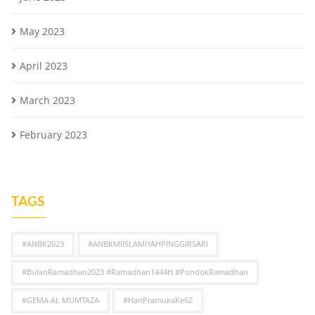
May 2023
April 2023
March 2023
February 2023
TAGS
#ANBK2023
#ANBKMIISLAMIYAHPINGGIRSARI
#BulanRamadhan2023 #Ramadhan1444H #PondokRamadhan
#GEMA AL MUMTAZA
#HariPramukaKe62