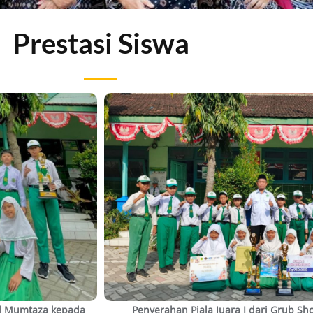
Prestasi Siswa
Al Mumtaza kepada
Penyerahan Piala Juara I dari Grub S