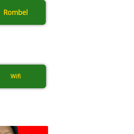
Rombel
Wifi