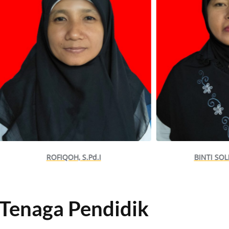
ROFIQOH, S.Pd.I
BINTI SOL
Tenaga Pendidik