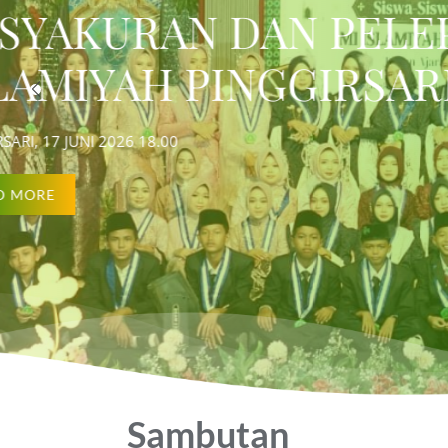
AN SISWA KELAS VI 
KHOTMUL QUR’
AHUN AJARAN 2025/20
TARTIL DAN TAH
Pinggirsari, 16 Juni 2026 18.30
READ MORE
Sambutan