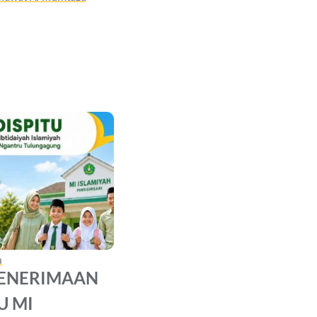
a
PENERIMAAN
U MI