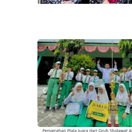
SD/MI/TPQ di UIN
Penyerahan Piala Juara dari Grub Sholawat 