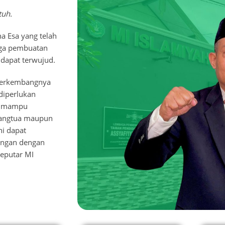
tuh.
a Esa yang telah
ga pembuatan
 dapat terwujud.
berkembangnya
 diperlukan
an mampu
rangtua maupun
i dapat
ungan dengan
seputar MI