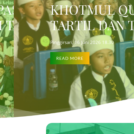
MI
AN DAN IMTIHAN ME
TASY
26
FIDZ JUZ 1,2,3 DAN 30
ISLA
PINGGIRSARI, 
READ MOR