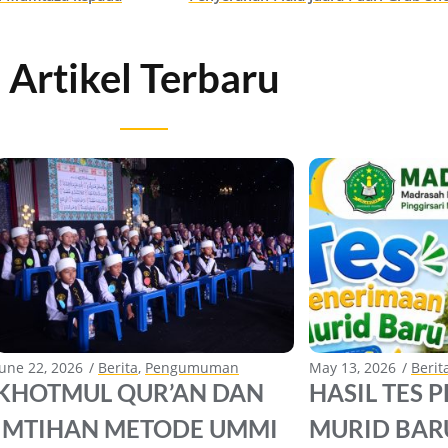
Artikel Terbaru
June 22, 2026
Berita
,
Pengumuman
May 13, 2026
Berit
KHOTMUL QUR’AN DAN
HASIL TES 
IMTIHAN METODE UMMI
MURID BAR