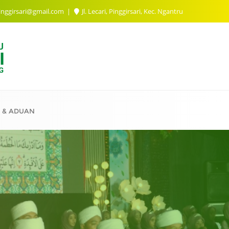
inggirsari@gmail.com
Jl. Lecari, Pinggirsari, Kec. Ngantru
 & ADUAN