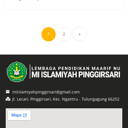
1
2
»
miislamiyahpinggirsari@gmail.com
Jl. Lecari, Pinggirsari, Kec. Ngantru - Tulungagung 66252