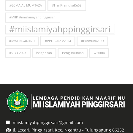
#GEMA AL MUMTAZA
#HariPramukaKe62
#MIIP #miislamiyahpinggirsari
#miislamiyahppinggirsari
#MWCNGANTRU
#PPDB2023/2024
#Pramuka2023
#STCC2023
istighosah
Pengumuman
wisuda
miislamiyahpinggirsari@gmail.com
Jl. Lecari, Pinggirsari, Kec. Ngantru - Tulungagung 66252