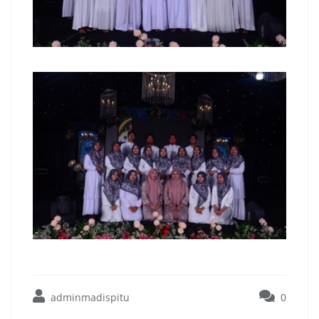
adminmadispitu
0