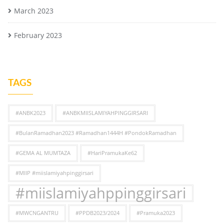
March 2023
February 2023
TAGS
#ANBK2023
#ANBKMIISLAMIYAHPINGGIRSARI
#BulanRamadhan2023 #Ramadhan1444H #PondokRamadhan
#GEMA AL MUMTAZA
#HariPramukaKe62
#MIIP #miislamiyahpinggirsari
#miislamiyahppinggirsari
#MWCNGANTRU
#PPDB2023/2024
#Pramuka2023