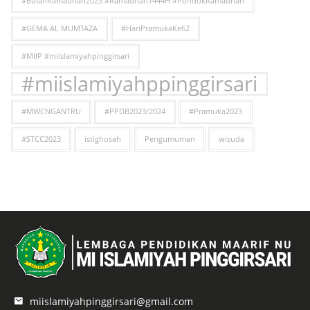
#BulanRamadhan2023 #Ramadhan1444H #PondokRamadhan
#GEMA AL MUMTAZA
#HariPramukaKe62
#MIIP #miislamiyahpinggirsari
#miislamiyahppinggirsari
#MWCNGANTRU
#PPDB2023/2024
#Pramuka2023
#STCC2023
istighosah
Pengumuman
wisuda
miislamiyahpinggirsari@gmail.com